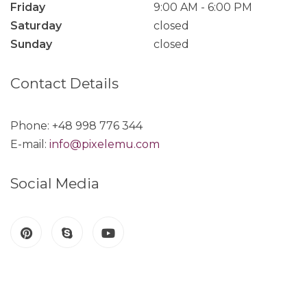
Friday
9:00 AM
6:00 PM
Saturday
closed
Sunday
closed
Contact Details
Phone: +48 998 776 344
E-mail:
info@pixelemu.com
Social Media
P
S
Y
i
k
o
n
y
u