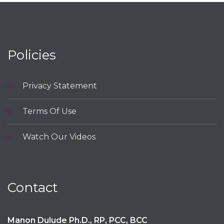
t
p
t
e
e
u
r
b
e
e
Policies
s
t
Privacy Statement
Terms Of Use
Watch Our Videos
Contact
Manon Dulude Ph.D., RP, PCC, BCC